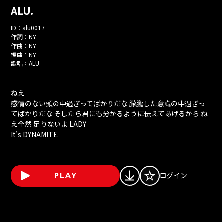
ALU.
ID：
alu0017
作詞：
NY
作曲：
NY
編曲：
NY
歌唱：
ALU.
ねえ
感情のない頭の中過ぎってばかりだな 朦朧した意識の中過ぎっ
てばかりだな そしたら君にも分かるように伝えてあげるから ね
え全然 足りないよ LADY
It’s DYNAMITE.
ログイン
PLAY