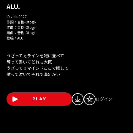
ALU.
ID：
alu0027
作詞：
音樹-Otogi-
作曲：
音樹-Otogi-
編曲：
音樹-Otogi-
歌唱：
ALU.
うざってぇラインを雑に並べて
奪って書いてどれも大概
うざってぇマインドここで晒して
歌って泣いてそれで満足かい
ログイン
PLAY