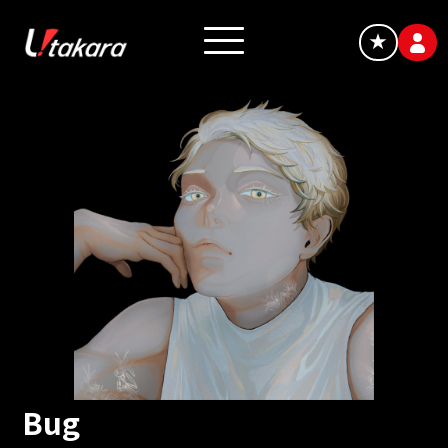
★
Bug