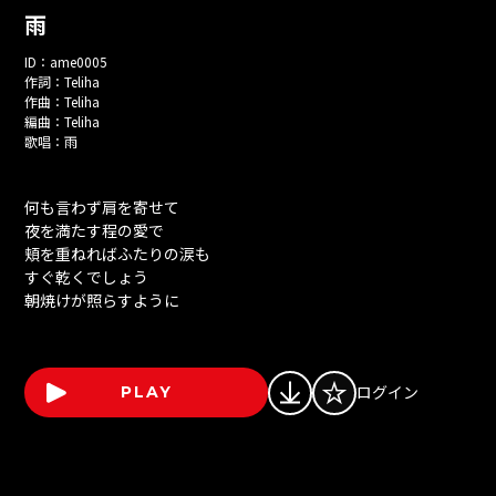
雨
ID：
ame0005
作詞：
Teliha
作曲：
Teliha
編曲：
Teliha
歌唱：
雨
何も言わず肩を寄せて
夜を満たす程の愛で
頬を重ねればふたりの涙も
すぐ乾くでしょう
朝焼けが照らすように
ログイン
PLAY