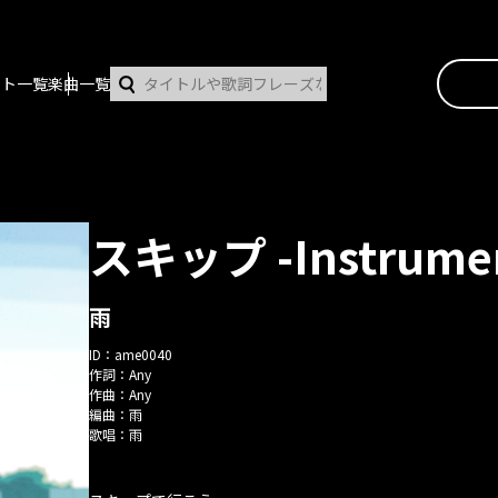
スト一覧
楽曲一覧
スキップ -Instrumen
雨
ID：
ame0040
作詞：
Any
作曲：
Any
編曲：
雨
歌唱：
雨