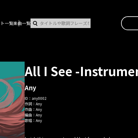
スト一覧
楽曲一覧
All I See -Instrume
Any
ID：
any0002
作詞：
Any
作曲：
Any
編曲：
Any
歌唱：
Any