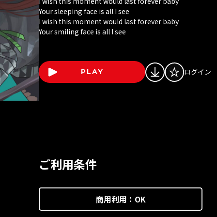
I wish this moment would last forever baby
Your sleeping face is all I see
I wish this moment would last forever baby
Your smiling face is all I see
ログイン
PLAY
ご利用条件
商用利用：
OK