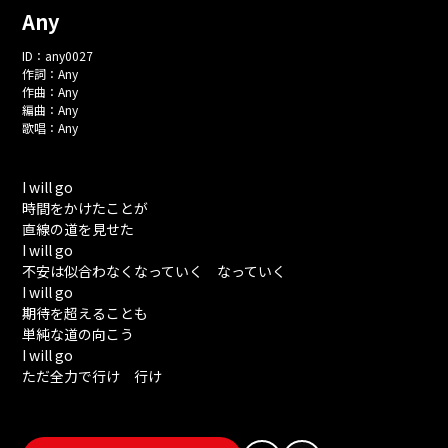
Any
ID：
any0027
作詞：
Any
作曲：
Any
編曲：
Any
歌唱：
Any
I will go
時間をかけたことが
直線の道を見せた
I will go
不安は似合わなくなっていく なっていく
I will go
期待を超えることも
単純な道の向こう
I will go
ただ全力で行け 行け