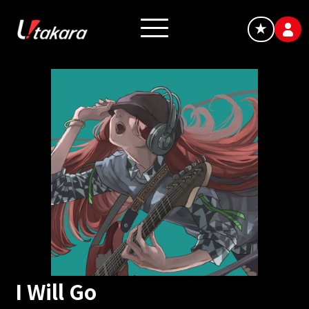
★
I Will Go