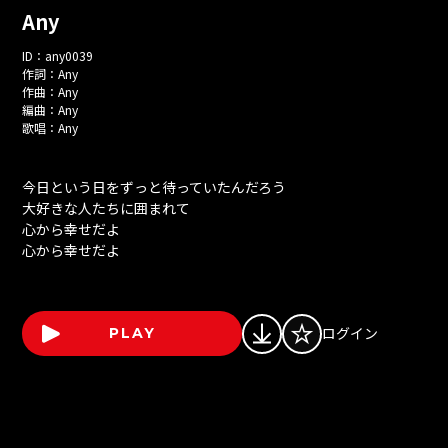
Any
ID：
any0039
作詞：
Any
作曲：
Any
編曲：
Any
歌唱：
Any
今日という日をずっと待っていたんだろう
大好きな人たちに囲まれて
心から幸せだよ
心から幸せだよ
ログイン
PLAY