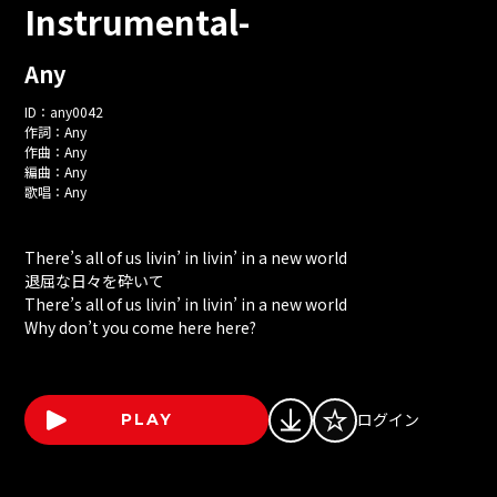
Instrumental-
Any
ID：
any0042
作詞：
Any
作曲：
Any
編曲：
Any
歌唱：
Any
There’s all of us livin’ in livin’ in a new world
退屈な日々を砕いて
There’s all of us livin’ in livin’ in a new world
Why don’t you come here here?
ログイン
PLAY