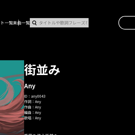
スト一覧
楽曲一覧
街並み
Any
ID：
any0043
作詞：
Any
作曲：
Any
編曲：
Any
歌唱：
Any