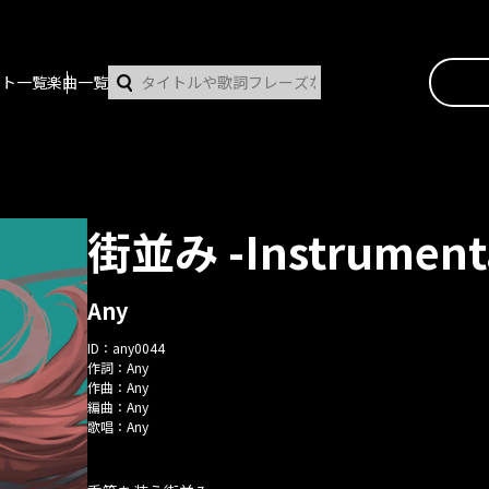
スト一覧
楽曲一覧
街並み -Instrument
Any
ID：
any0044
作詞：
Any
作曲：
Any
編曲：
Any
歌唱：
Any