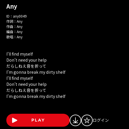
Any
ID：
any0049
作詞：
Any
作曲：
Any
編曲：
Any
歌唱：
Any
I’ll find myself
Don’t need your help
だらしねえ音を折って
I’m gonna break my dirty shelf
I’ll find myself
Don’t need your help
だらしねえ音を折って
I’m gonna break my dirty shelf
ログイン
PLAY