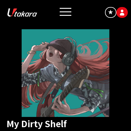
★
My Dirty Shelf