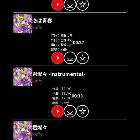
恋は青春
kaffy
作詞：
蜜蜂はち
作曲：
蜜蜂はち
00:27
編曲：
蜜蜂はち
歌唱：
kaffy
君燦々 -Instrumental-
kaffy
作詞：
T2UYO
作曲：
T2UYO
00:33
編曲：
T2UYO
歌唱：
kaffy
君燦々
kaffy