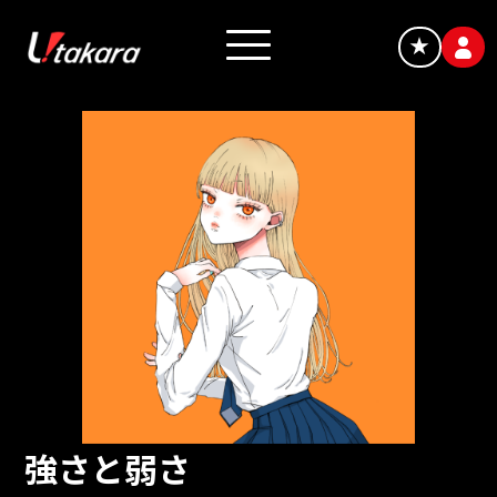
★
強さと弱さ