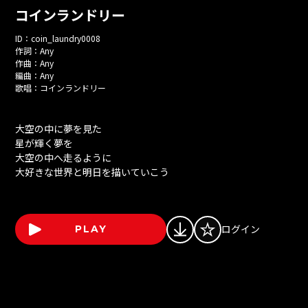
コインランドリー
ID：
coin_laundry0008
作詞：
Any
作曲：
Any
編曲：
Any
歌唱：
コインランドリー
大空の中に夢を見た
星が輝く夢を
大空の中へ走るように
大好きな世界と明日を描いていこう
ログイン
PLAY