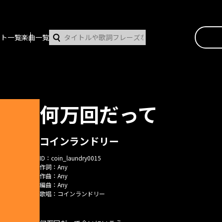
スト一覧
楽曲一覧
何万回だって
コインランドリー
ID：
coin_laundry0015
作詞：
Any
作曲：
Any
編曲：
Any
歌唱：
コインランドリー