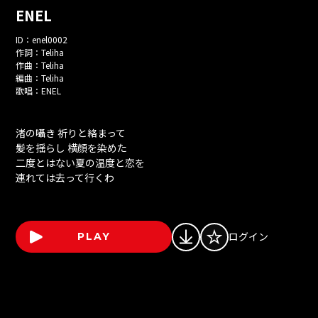
ENEL
ID：
enel0002
作詞：
Teliha
作曲：
Teliha
編曲：
Teliha
歌唱：
ENEL
渚の囁き 祈りと絡まって
髪を揺らし 横顔を染めた
二度とはない夏の温度と恋を
連れては去って行くわ
ログイン
PLAY