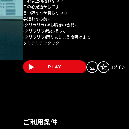
これ以上躊躇わないで
この心見透かしてよ
言い訳なんか要らないの
手遅れなる前に
(タリラリラ)ほら瞬きの合間に
(タリラリラ)私を拐って
(タリラリラ)踊りましょう夜明けまで
タリラリラッタッタ
ログイン
PLAY
ご利用条件