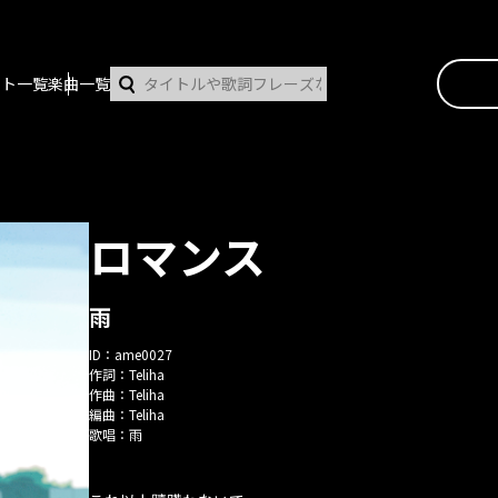
スト一覧
楽曲一覧
ロマンス
雨
ID：
ame0027
作詞：
Teliha
作曲：
Teliha
編曲：
Teliha
歌唱：
雨