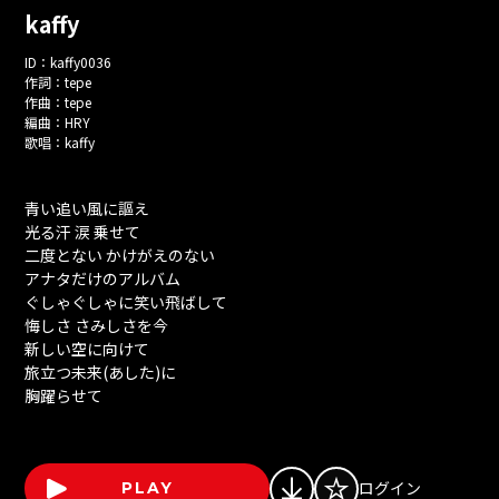
kaffy
ID：
kaffy0036
作詞：
tepe
作曲：
tepe
編曲：
HRY
歌唱：
kaffy
青い追い風に謳え
光る汗 涙 乗せて
二度とない かけがえのない
アナタだけのアルバム
ぐしゃぐしゃに笑い飛ばして
悔しさ さみしさを今
新しい空に向けて
旅立つ未来(あした)に
胸躍らせて
ログイン
PLAY