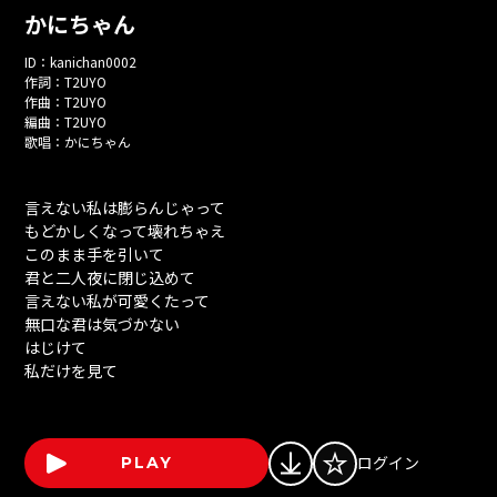
かにちゃん
ID：
kanichan0002
作詞：
T2UYO
作曲：
T2UYO
編曲：
T2UYO
歌唱：
かにちゃん
言えない私は膨らんじゃって
もどかしくなって壊れちゃえ
このまま手を引いて
君と二人夜に閉じ込めて
言えない私が可愛くたって
無口な君は気づかない
はじけて
私だけを見て
ログイン
PLAY