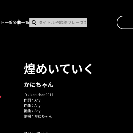
スト一覧
楽曲一覧
煌めいていく
かにちゃん
ID：
kanichan0011
作詞：
Any
作曲：
Any
編曲：
Any
歌唱：
かにちゃん