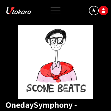
★
OnedaySymphony -