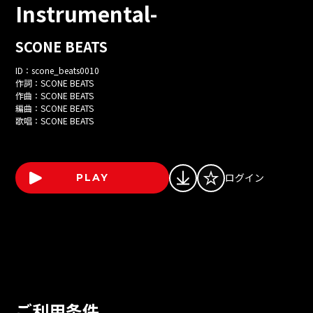
Instrumental-
SCONE BEATS
ID：
scone_beats0010
作詞：
SCONE BEATS
作曲：
SCONE BEATS
編曲：
SCONE BEATS
歌唱：
SCONE BEATS
ログイン
PLAY
ご利用条件