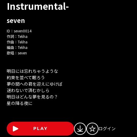
Instrumental-
seven
ID：
seven0014
作詞：
Teliha
作曲：
Teliha
編曲：
Teliha
歌唱：
seven
明日には忘れちゃうような
約束を並べて眠ろう
夢の間への君を迎えにゆけば
迷わないで済むかしら
明日はどんな夢を見るの？
星の降る夜に
ログイン
PLAY