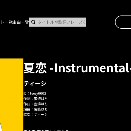
スト一覧
楽曲一覧
夏恋 -Instrumental
ティーシ
ID：
teesy0002
作詞：
蜜蜂はち
作曲：
蜜蜂はち
編曲：
蜜蜂はち
歌唱：
ティーシ