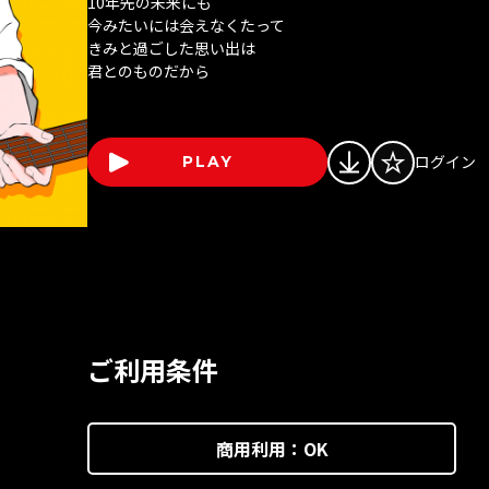
10年先の未来にも
今みたいには会えなくたって
きみと過ごした思い出は
君とのものだから
ログイン
PLAY
ご利用条件
商用利用：
OK