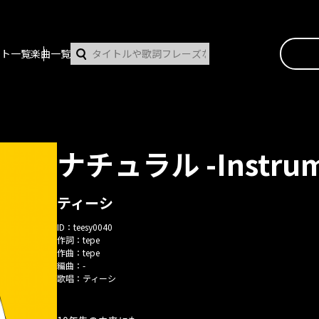
スト一覧
楽曲一覧
ナチュラル -Instrum
ティーシ
ID：
teesy0040
作詞：
tepe
作曲：
tepe
編曲：
-
歌唱：
ティーシ