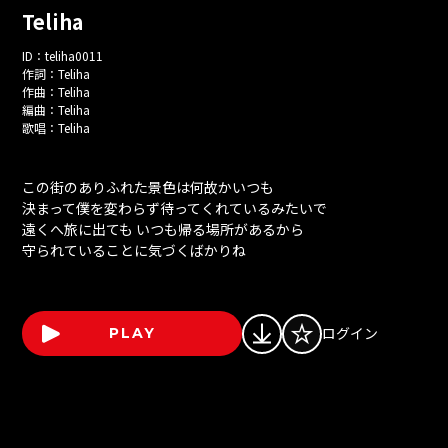
Teliha
ID：
teliha0011
作詞：
Teliha
作曲：
Teliha
編曲：
Teliha
歌唱：
Teliha
この街のありふれた景色は何故かいつも
決まって僕を変わらず待ってくれているみたいで
遠くへ旅に出ても いつも帰る場所があるから
守られていることに気づくばかりね
ログイン
PLAY