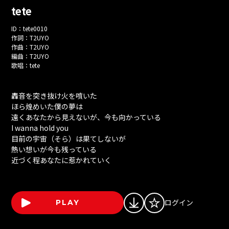
tete
ID：
tete0010
作詞：
T2UYO
作曲：
T2UYO
編曲：
T2UYO
歌唱：
tete
轟音を突き抜け火を噴いた
ほら煌めいた僕の夢は
遠くあなたから見えないが、今も向かっている
I wanna hold you
目前の宇宙（そら）は果てしないが
熱い想いが今も残っている
近づく程あなたに惹かれていく
ログイン
PLAY