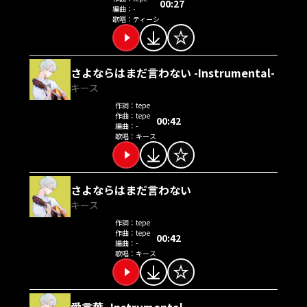
00:27
編曲：
-
歌唱：
ティーシ
さよならはまだ言わない -Instrumental-
キース
作詞：
tepe
作曲：
tepe
00:42
編曲：
-
歌唱：
キース
さよならはまだ言わない
キース
作詞：
tepe
作曲：
tepe
00:42
編曲：
-
歌唱：
キース
愛言葉 -Instrumental-