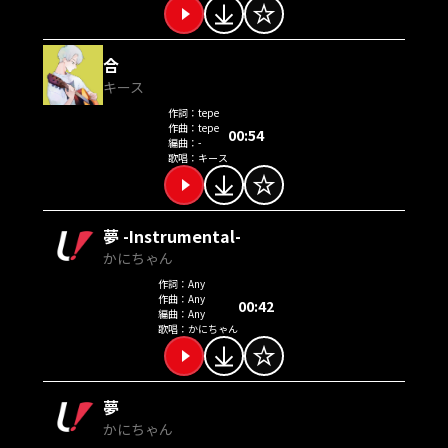
合
キース
作詞：
tepe
作曲：
tepe
00:54
編曲：
-
歌唱：
キース
夢 -Instrumental-
かにちゃん
作詞：
Any
作曲：
Any
00:42
編曲：
Any
歌唱：
かにちゃん
夢
かにちゃん