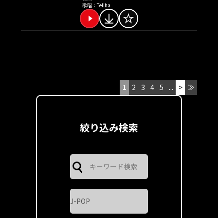
歌唱：
Teliha
1
2
3
4
5
...
>
≫
絞り込み検索