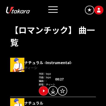
★
【ロマンチック】 曲一
覧
ナチュラル -Instrumental-
ティーシ
作詞：
tepe
作曲：
tepe
00:27
編曲：
-
歌唱：
ティーシ
ナチュラル