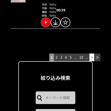
作詞：
Teliha
作曲：
Teliha
00:39
編曲：
Teliha
歌唱：
Teliha
1
2
3
4
5
...
10
...
>
≫
絞り込み検索