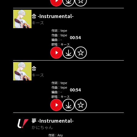
合 -Instrumental-
キース
作詞：
tepe
作曲：
tepe
00:54
編曲：
-
歌唱：
キース
合
キース
作詞：
tepe
作曲：
tepe
00:54
編曲：
-
歌唱：
キース
夢 -Instrumental-
かにちゃん
作詞：
Any