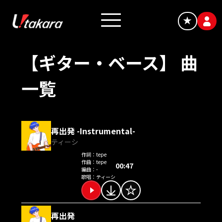
★
【ギター・ベース】 曲
一覧
再出発 -Instrumental-
ティーシ
作詞：
tepe
作曲：
tepe
00:47
編曲：
-
歌唱：
ティーシ
再出発