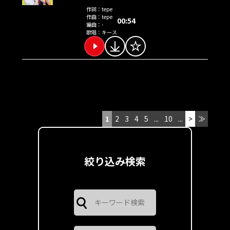
作詞：
tepe
作曲：
tepe
00:54
編曲：
-
歌唱：
キース
1
2
3
4
5
...
10
...
>
≫
絞り込み検索