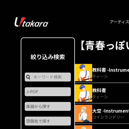
アーティ
【青春っぽ
絞り込み検索
教科書 -Instrume
ティーシ
教科書
ティーシ
大空 -Instrument
コインランドリー