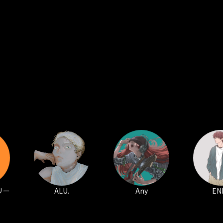
リー
ALU.
Any
EN