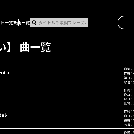
スト一覧
楽曲一覧
い】 曲一覧
作詞：
-
ntal-
作曲：
-
編曲：
-
歌唱：
作詞：
-
作曲：
-
編曲：
-
歌唱：
作詞：
al-
作曲：
編曲：
歌唱：
作詞：