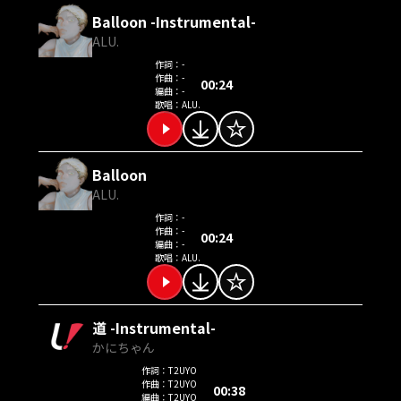
Balloon -Instrumental-
ALU.
作詞：
-
作曲：
-
00:24
編曲：
-
歌唱：
ALU.
Balloon
ALU.
作詞：
-
作曲：
-
00:24
編曲：
-
歌唱：
ALU.
道 -Instrumental-
かにちゃん
作詞：
T2UYO
作曲：
T2UYO
00:38
編曲：
T2UYO